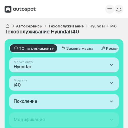
Автосервисы
Техобслуживание
Hyundai
i40
Техобслуживание Hyundai i40
ТО по регламенту
Замена масла
Ремонт
Марка авто
Hyundai
Модель
i40
Поколение
Модификация