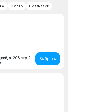
 4★
С фото
С отзывами
кий, д. 20Б стр. 2
Выбрать
0