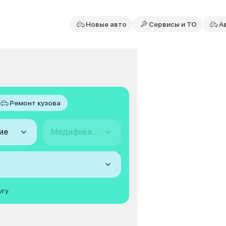
Новые авто
Сервисы и ТО
А
Ремонт кузова
ие
Модификация
угу