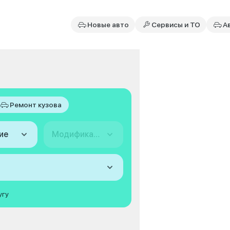
Новые авто
Сервисы и ТО
А
Ремонт кузова
ие
Модификация
угу