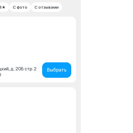
 4★
С фото
С отзывами
кий, д. 20Б стр. 2
Выбрать
0