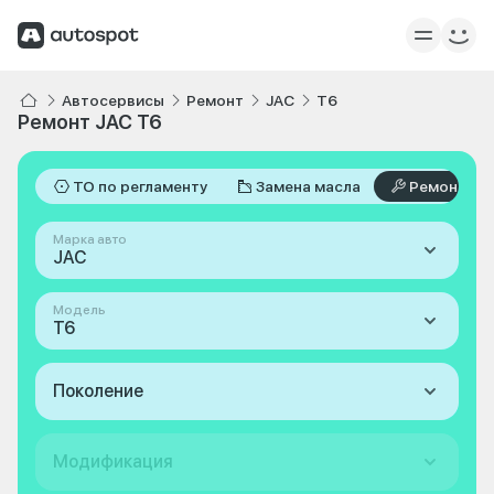
Автосервисы
Ремонт
JAC
T6
Ремонт JAC T6
ТО по регламенту
Замена масла
Ремонт
Марка авто
JAC
Модель
T6
Поколение
Модификация