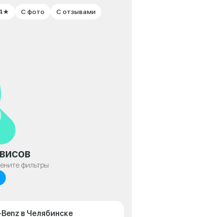
 4★
С фото
С отзывами
висов
мените фильтры
-Benz в Челябинске