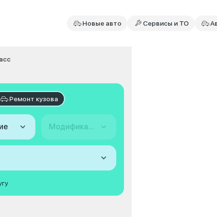
Новые авто
Сервисы и ТО
А
асс
Ремонт кузова
ие
Модификация
угу