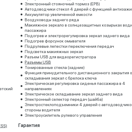
Электронный стояночный тормоз (EPB)
Автодоводчики стекол 4 дверей с функцией антизаж
Аккумулятор увеличенной емкости
Воздуховоды заднего ряда
Макияжное зеркало в солнцезащитных козырьках води
пассажира
Подогрев и электрорегулировка зеркал заднего вида
Подогрев форсунок омывателя
Подрулевые лепестки переключения передач
Подсветка макияжных зеркал
Разъем USB для видеорегистратора
Разъемы USB
Тонированные стекла (задние)
Функция принудительного дистанционного закрытия о
складывания зеркал с брелока ключа
Электрическая регулировка сиденья пассажира в 4
етский
направлениях
Электрическое складывание зеркал заднего вида
Электронный селектор передач (шайба)
Электростеклоподъемники 4 дверей с автодоводчико
стороны водителя
Электроусилитель рулевого управления
Гарантия
ESS)