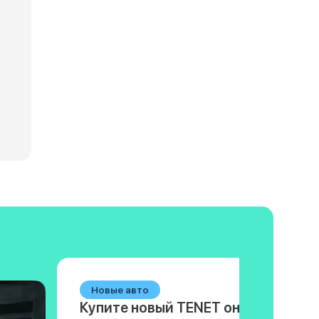
ские характеристики Haval F7x
Технические характеристики H
Новые авто
Купите новый TENET онлайн