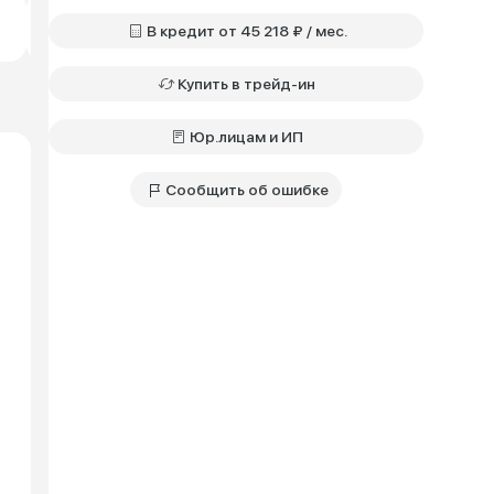
Техно+ • 1.5 • РКПП
Бензин • Полный
В кредит от 45 218 ₽ / мес.
2 849 000 ₽
Купить в трейд-ин
Юр.лицам и ИП
Сообщить об ошибке