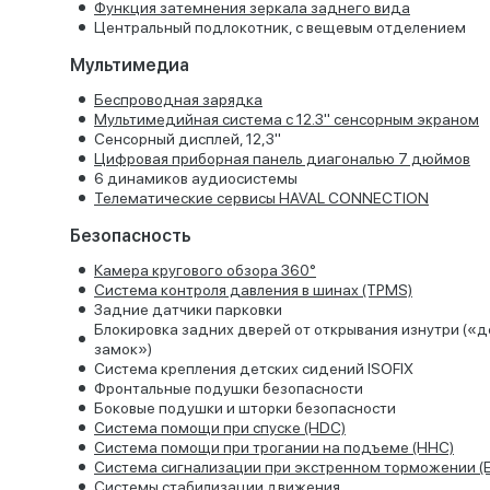
Функция затемнения зеркала заднего вида
Центральный подлокотник, с вещевым отделением
Мультимедиа
Беспроводная зарядка
Мультимедийная система с 12.3" сенсорным экраном
Сенсорный дисплей, 12,3"
Цифровая приборная панель диагональю 7 дюймов
6 динамиков аудиосистемы
Телематические сервисы HAVAL CONNECTION
Безопасность
Камера кругового обзора 360°
Система контроля давления в шинах (TPMS)
Задние датчики парковки
Блокировка задних дверей от открывания изнутри («д
замок»)
Система крепления детских сидений ISOFIX
Фронтальные подушки безопасности
Боковые подушки и шторки безопасности
Система помощи при спуске (HDC)
Система помощи при трогании на подъеме (HHC)
Система сигнализации при экстренном торможении (
Системы стабилизации движения