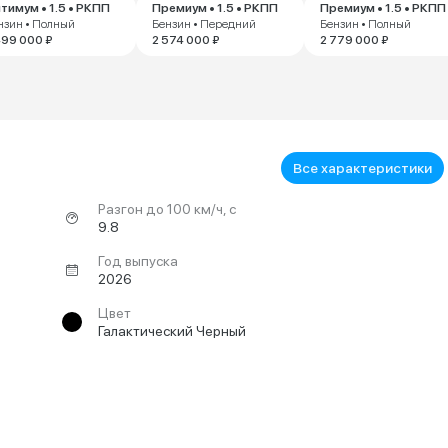
тимум • 1.5 • РКПП
Премиум • 1.5 • РКПП
Премиум • 1.5 • РКПП
нзин • Полный
Бензин • Передний
Бензин • Полный
499 000 ₽
2 574 000 ₽
2 779 000 ₽
Все характеристики
Разгон до 100 км/ч, с
9.8
Год выпуска
2026
Цвет
Галактический Черный