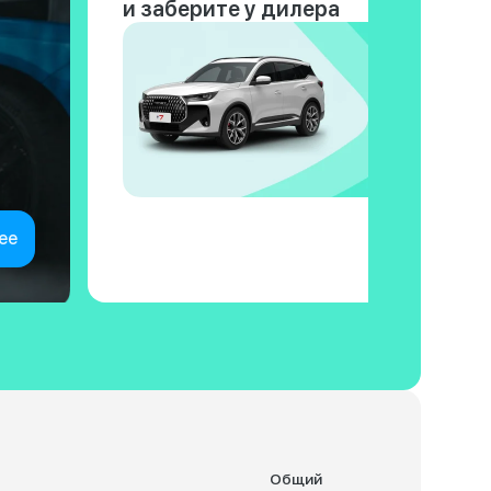
и заберите у дилера
ее
Общий