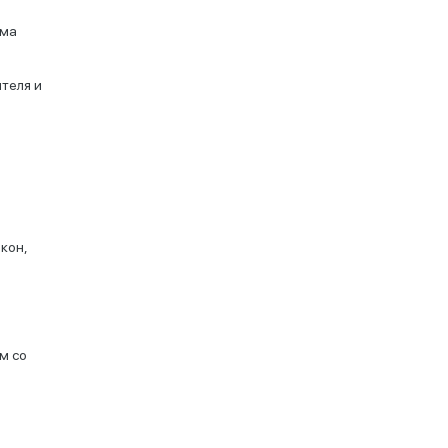
има
теля и
кон,
м со