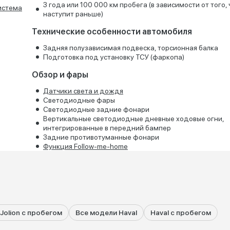
3 года или 100 000 км пробега (в зависимости от того, 
система
наступит раньше)
Технические особенности автомобиля
Задняя полузависимая подвеска, торсионная балка
Подготовка под установку ТСУ (фаркопа)
Обзор и фары
Датчики света и дождя
Светодиодные фары
Светодиодные задние фонари
Вертикальные светодиодные дневные ходовые огни,
интегрированные в передний бампер
Задние противотуманные фонари
Функция Follow-me-home
 Jolion с пробегом
Все модели Haval
Haval с пробегом