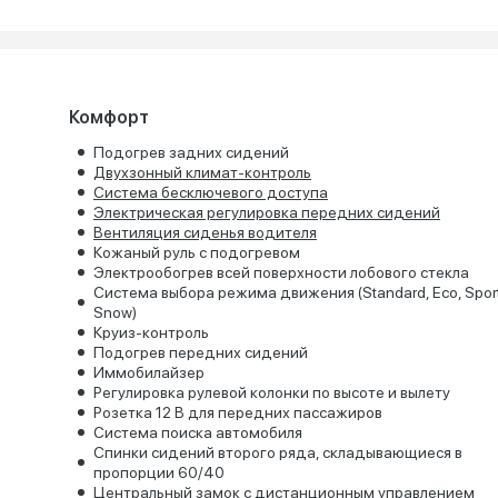
Комфорт
Подогрев задних сидений
Двухзонный климат-контроль
Система бесключевого доступа
Электрическая регулировка передних сидений
Вентиляция сиденья водителя
Кожаный руль с подогревом
Электрообогрев всей поверхности лобового стекла
Система выбора режима движения (Standard, Eco, Sport
Snow)
Круиз-контроль
Подогрев передних сидений
Иммобилайзер
Регулировка рулевой колонки по высоте и вылету
Розетка 12 В для передних пассажиров
Система поиска автомобиля
Спинки сидений второго ряда, складывающиеся в
пропорции 60/40
Центральный замок с дистанционным управлением