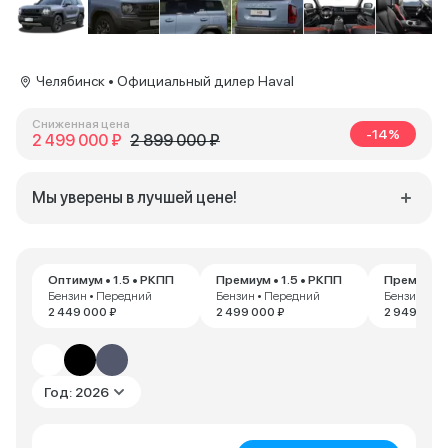
Челябинск • Официальный дилер Haval
Сниженная цена
-14%
2 499 000 ₽
2 899 000 ₽
Мы уверены в лучшей цене!
Оптимум • 1.5 • РКПП
Премиум • 1.5 • РКПП
Премиум • 
Бензин • Передний
Бензин • Передний
Бензин • П
2 449 000 ₽
2 499 000 ₽
2 949 000 
Год: 2026