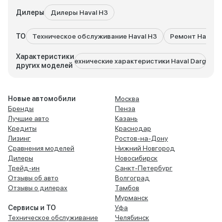
Дилеры
Дилеры Haval H3
ТО
Техническое обслуживание Haval H3
Ремонт Haval 
Характеристики
Технические характеристики Haval Dargo
Тех
других моделей
Новые автомобили
Москва
Бренды
Пенза
Лучшие авто
Казань
Кредиты
Краснодар
Лизинг
Ростов-на-Дону
Сравнения моделей
Нижний Новгород
Дилеры
Новосибирск
Трейд-ин
Санкт-Петербург
Отзывы об авто
Волгоград
Отзывы о дилерах
Тамбов
Мурманск
Сервисы и ТО
Уфа
Техническое обслуживание
Челябинск