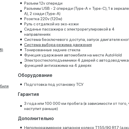
Разъем 12v спереди
Разъемы USB - 2 спереди (Type-A + Type-C), 1 в зеркале
A), 2 сзади (Type-A)
Розетка 220v (120w)
Руль с отделкой из эко-кожи
Сиденье пассажира с электрорегулировкой в 4
направлениях
Система бесключевого доступа, запуск двигателя кно
Система выбора режима движения
I)
Тонированные задние стекла
Функция удержания автомобиля на месте AutoHold
Электростеклоподъемники 4 дверей с автодоводчика
функцией антизажима на 4 дверях
Оборудование
Подготовка под установку ТСУ
биля
Гарантия
3 года или 100 000 км пробега (в зависимости от того, 
наступит раньше)
Дополнительно
Неполноразмерное запасное колесо T155/90 R17 (док