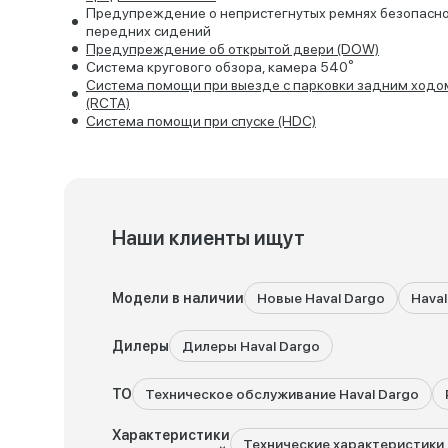
Предупреждение о непристегнутых ремнях безопасн
передних сидений
Предупреждение об открытой двери (DOW)
Система кругового обзора, камера 540⁰
Система помощи при выезде с парковки задним ходо
(RCTA)
Система помощи при спуске (HDC)
Наши клиенты ищут
Модели в наличии
Новые Haval Dargo
Haval
Дилеры
Дилеры Haval Dargo
ТО
Техническое обслуживание Haval Dargo
Характеристики
Технические характеристики 