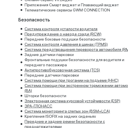
Приложения Смарт виджет и Плавающий виджет
Телематические сервисы GWM CONNECTION
Безопасность
Система контроля усталости водителя
Предупреждение о наезде сзади (RCW)
Передние боковые подушки безопасности
Система контроля давления в шинах (TPMS)
Система предотвращения переворота автомобиля (RM
Задние датчики парковки
Фронтальные подушки безопасности для водителя и
переднего пассажира
Антипротивобуксовочная система (TCS)
Передние датчики парковки
Система помощи при трогании на подъеме (HHC)
Система помощи при экстренном торможении автомо
(BA)
Шторки безопасности
Электронная система курсовой устойчивости (ESP)
ЭРА-ГЛОНАСС
Cистема мониторинга слепых зон (BSM+LCA)
Крепления ISOFIX на задних сиденьях
Передние и задние ремни безопасности с
преднатяжителями