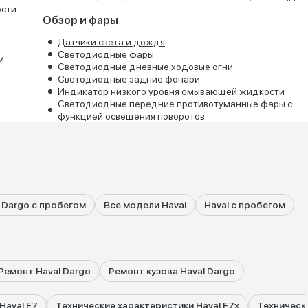
ости
Обзор и фары
Датчики света и дождя
Светодиодные фары
м
Светодиодные дневные ходовые огни
Светодиодные задние фонари
Индикатор низкого уровня омывающей жидкости
Светодиодные передние противотуманные фары с
функцией освещения поворотов
 Dargo с пробегом
Все модели Haval
Haval с пробегом
Ремонт Haval Dargo
Ремонт кузова Haval Dargo
Haval F7
Технические характеристики Haval F7x
Техническ