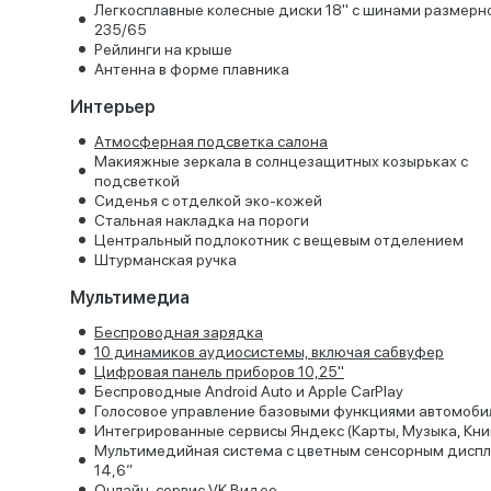
Легкосплавные колесные диски 18" с шинами размерн
235/65
Рейлинги на крыше
Антенна в форме плавника
Интерьер
Атмосферная подсветка салона
Макияжные зеркала в солнцезащитных козырьках с
подсветкой
Сиденья с отделкой эко-кожей
Стальная накладка на пороги
Центральный подлокотник с вещевым отделением
Штурманская ручка
Мультимедиа
Беспроводная зарядка
10 динамиков аудиосистемы, включая сабвуфер
Цифровая панель приборов 10,25"
Беспроводные Android Auto и Apple CarPlay
Голосовое управление базовыми функциями автомоби
Интегрированные сервисы Яндекс (Карты, Музыка, Кни
Мультимедийная система с цветным сенсорным дисп
14,6”
Онлайн-сервис VK Видео