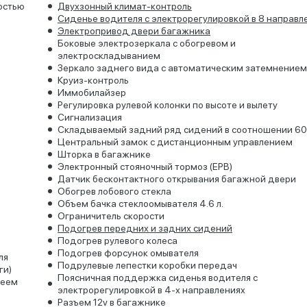
остью
Двухзонный климат-контроль
Сиденье водителя с электрорегулировкой в 8 направл
Электропривод двери багажника
Боковые электрозеркала с обогревом и
электроскладыванием
Зеркало заднего вида с автоматическим затемнением
Круиз-контроль
Иммобилайзер
Регулировка рулевой колонки по высоте и вылету
Сигнализация
Складываемый задний ряд сидений в соотношении 60
Центральный замок с дистанционным управлением
Шторка в багажнике
Электронный стояночный тормоз (EPB)
Датчик бесконтактного открывания багажной двери
Обогрев лобового стекла
Объем бачка стеклоомывателя 4.6 л.
Ограничитель скорости
Подогрев передних и задних сидений
Подогрев рулевого колеса
Подогрев форсунок омывателя
ля
Подрулевые лепестки коробки передач
ги)
Поясничная поддержка сиденья водителя с
леем
электрорегулировкой в 4-х направлениях
Разъем 12v в багажнике