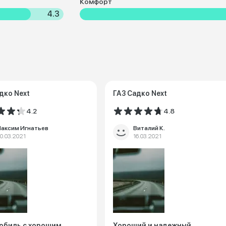
Комфорт
4.3
дко Next
ГАЗ Садко Next
4.2
4.8
аксим Игнатьев
Виталий К.
0.03.2021
16.03.2021
обиль с хорошим
Хороший и надежный