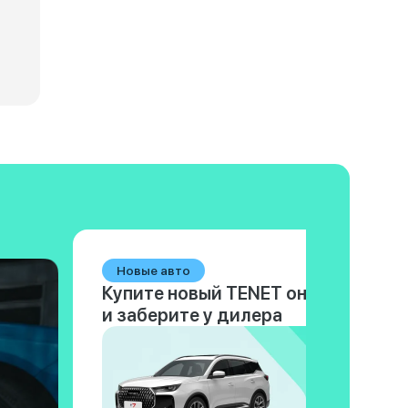
Технические характеристики ГАЗ 2330 «Тигр»
Технические 
Новые авто
Купите новый TENET онлайн
и заберите у дилера