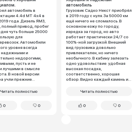
циалом.
автомобиль
ел автомобиль в
Грузовик Садко Некст приобрёл
ктации 4.4d МТ 4х4 в
в 2019 году с нуля. За 50000 км
2019 года. Дизель ЯМЗ,
ещё ничего не сломалось. В
с, полный привод, пробег
основном езжу по городу,
одня чуть больше 25000
изредка за город, но авто
пользую для
работает практически 24/7 со
еревозок. Автомобили
100%-ной загрузкой. Внешний
кого уровня всегда
вид грузовика довольно
 надежными и
привлекателен, но ничего
тельно недорогими,
необычного. В кабину залезать
ивыми, пусть и не
одно удовольствие: удобная
 лучшими в смысле
высокая посадка,
та. В новой версии
соответственно, хорошая
а учли прежние
обзор. Видно каждый камень и
ботки. Улучшили условия
яму на дороге. Для того, чтобы
не, грузоподъемность,
забраться внутрь в помощь
Читать полностью
Читать полностью
отали над ходовыми
водителю предусмотрены три
еристиками. Платформа
поручня и ступенька. Интерьер
0
0
0
0
сальная, установил на
достаточно простой, без
отермический контейнер.
изысков. Приборная панель,
щем, если поменяю род
бортовой компьютер
ьности, могу установить
интуитивно понятные и тоже
 блок. Внешне
выполнены в минималистичном