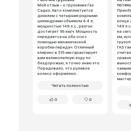
Мой отзыв – о грузовике Газ
потен
Садко. Авто комплектуется
Приобр
дизелем с четырьмя рядными
компле
цилиндрами объемом 4.4 л,
конце 
мощностью 149 л.с., разгон
149 л.
достигает 95 км/ч. Мощность
на сег
передается на обе оси с
км, ис
помощью механической
грузоп
коробки передач. Отличный
ГАЗ та
клиренс в 315 мм гарантирует
считал
вам великолепную езду по
сравни
бездорожью, я точно знаю это.
выносл
Порадовало, что рулевое
самыми
колесо оформлено
комфор
гидроусилителем. Тормозная
мастер
система пневматическая.
недора
Читать полностью
Грузовик показал себя
в сало
максимально надежным,
пораб
0
0
надежности ему добавляет
характ
рама из прочной стали. Радует
универ
кабиннный модель Некст, где
нее из
легко размещаются пять
В буду
человек. Приятно, что второй
деятел
ряд легко трансформировать в
другой