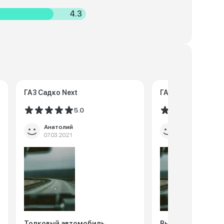
4.3
ГАЗ Садко Next
ГАЗ Садко Next
5.0
4.8
Анатолий
Артур П.
07.03.2021
02.01.2021
Толковый автомобиль
Выносливый груз