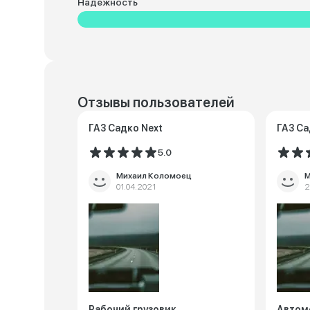
Надежность
Отзывы пользователей
ГАЗ Садко Next
ГАЗ Са
5.0
Михаил Коломоец
М
01.04.2021
2
Рабочий грузовик
Автом