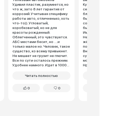
Удивил пластик, разумеется, но
Купил Газ Садко Н
что ж, зато 8 лет гарантия от
сентябре 2020 год
коррозий. Учитывая специфику
близкого друга. А
работы авто, отличненько, хоть
было для работы,
что-то)). Угловатый,
соответственно 
коробковатый, но не для
быть выносливым 
красоты рожденный.
Именно таким ока
Облегченный, это чувствуется.
Некст. Он просто 
АБС местами бесит, но ….и
жёстких условий 
только малое но. Человек, такое
повышенной прох
существо, ко всему привыкнет.
Внешний вид авто
Не мешает не грузит не глючит.
суровый, сразу в
Все по сути осталось прежним.
мощный парень,149
Удобнее намного. Идет в 1000
Нравится дорожны
раз лучше. компактный, но база
315 мм. С таким к
хорошая и заметно удлиненная.
можно не бояться 
Читать полностью
Читать пол
Навесить по прежнему можно
песка, ни грязи. С
что угодно. Не от правильных не
современный, есть
0
0
0
от кривых рук защиты нет. Но
полезных примочек
это не огорчает. Машина для
контроля, подогре
работы отлична, а большего и
электростеклопод
не надо. Что радует, так это
салоне предусмо
усиление. Оно во всем. И
железная ручка дл
стойкости побольше.
чтобы было за чт