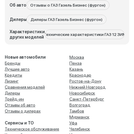
Об авто
Отзывы о ГАЗ Газель Бизнес (фургон)
Дилеры
Дилеры ГАЗ Газель Бизнес (фургон)
Характеристики
Технические характеристики ГАЗ 12 ЗИМ
Техничес
других моделей
Новые автомобили
Москва
Бренды
Пенза
Лучшие авто
Казань
Кредиты
Краснодар
Лизинг
Ростов-на-Дону
Сравнения моделей
Нижний Новгород
Дилеры
Новосибирск
Трейд-ин
Санкт-Петербург
Отзывы об авто
Волгоград
Отзывы о дилерах
Тамбов
Мурманск
Сервисы и ТО
Уфа
Техническое обслуживание
Челябинск