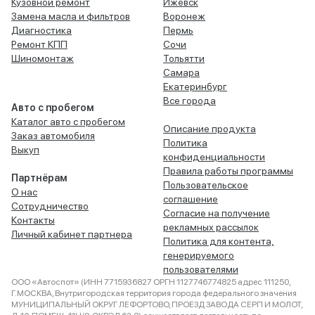
Кузовной ремонт
Ижевск
Замена масла и фильтров
Воронеж
Диагностика
Пермь
Ремонт КПП
Сочи
Шиномонтаж
Тольятти
Самара
Екатеринбург
Все города
Авто с пробегом
Каталог авто с пробегом
Описание продукта
Заказ автомобиля
Политика
Выкуп
конфиденциальности
Правила работы программы
Партнёрам
Пользовательское
О нас
соглашение
Сотрудничество
Согласие на получение
Контакты
рекламных рассылок
Личный кабинет партнера
Политика для контента,
генерируемого
пользователями
ООО «Автоспот» (ИНН 7715936827 ОРГН 1127746774825 адрес 111250,
Г.МОСКВА, Внутригородская территория города федерального значения
МУНИЦИПАЛЬНЫЙ ОКРУГ ЛЕФОРТОВО, ПРОЕЗД ЗАВОДА СЕРП И МОЛОТ,