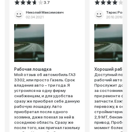
3.7
4.0
Николай Максимович
Тарас Романю
02.04.2021
20.10.2019
Рабочая лошадка
Хороший рабочий
Мой отзыв об автомобиль ГАЗ
Доступный по ст
3302, или просто Газель. Срок
рабочий автомоби
владения авто – три года. Я
Прослужит долго,
устроился на одну фирму
за состоянием и и
снабженцем, и для удобства
при ремонте фир
сразу же приобрел себе данную
запчасти. Езжу с 2
рабочую лошадку. Авто
перевожу, в основ
приобретал после одного
стройматериалы. 
хозяина, даже поехал за ней в
2,9 МТ, бензин, 107
соседнюю область. Сразу же
привод. Пробег в
после того, как пригнал газельку
момент более 20