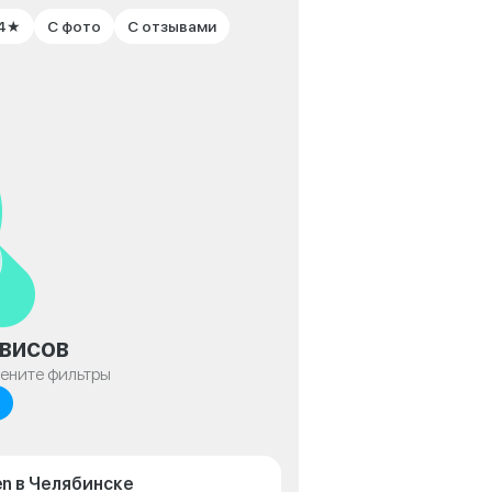
 4★
С фото
С отзывами
висов
мените фильтры
n в Челябинске