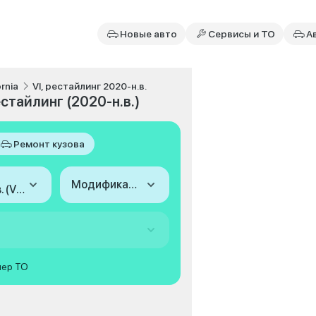
Новые авто
Сервисы и ТО
А
ornia
VI, рестайлинг 2020-н.в.
естайлинг (2020-н.в.)
Ремонт кузова
Модификация
2020-н.в. (VI, рестайлинг)
мер ТО