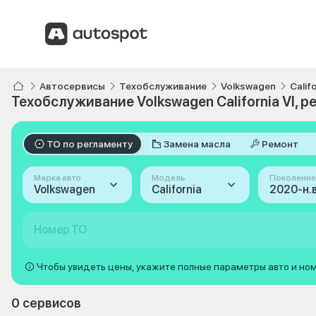
Автосервисы
Техобслуживание
Volkswagen
Calif
Техобслуживание Volkswagen California VI, р
ТО по регламенту
Замена масла
Ремонт
Марка авто
Модель
Поколение
Volkswagen
California
Номер ТО
Чтобы увидеть цены, укажите полные параметры авто и но
0 сервисов