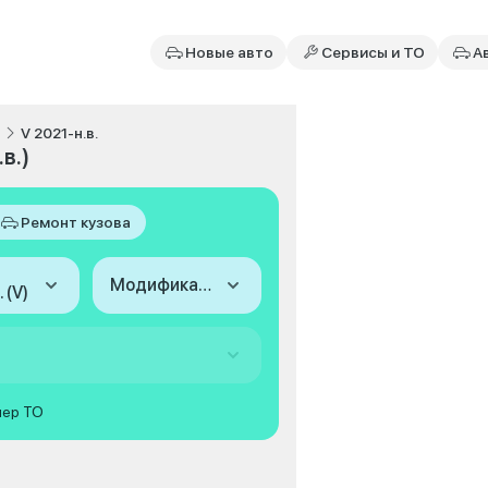
Новые авто
Сервисы и ТО
А
V 2021-н.в.
в.)
Ремонт кузова
Модификация
 (V)
мер ТО