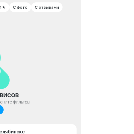
 4★
С фото
С отзывами
висов
мените фильтры
Челябинске