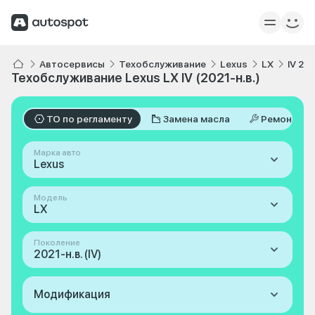
Автосервисы
Техобслуживание
Lexus
LX
IV 202
Техобслуживание Lexus LX IV (2021-н.в.)
ТО по регламенту
Замена масла
Ремонт
Марка авто
Lexus
Модель
LX
Поколение
2021-н.в. (IV)
Модификация