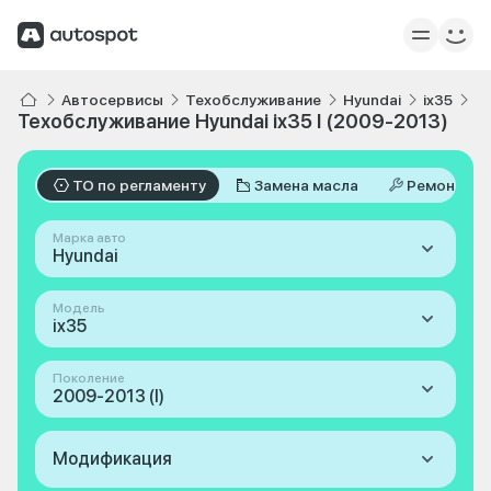
Автосервисы
Техобслуживание
Hyundai
ix35
I 
Техобслуживание Hyundai ix35 I (2009-2013)
ТО по регламенту
Замена масла
Ремонт
Марка авто
Hyundai
Модель
ix35
Поколение
2009-2013 (I)
Модификация