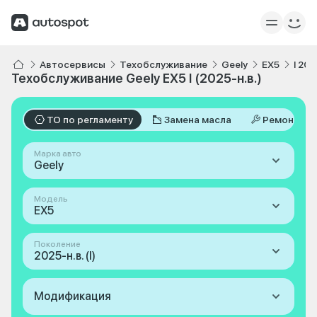
Автосервисы
Техобслуживание
Geely
EX5
I 202
Техобслуживание Geely EX5 I (2025-н.в.)
ТО по регламенту
Замена масла
Ремонт
Марка авто
Geely
Модель
EX5
Поколение
2025-н.в. (I)
Модификация