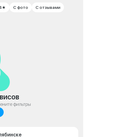
 4★
С фото
С отзывами
висов
мените фильтры
лябинске