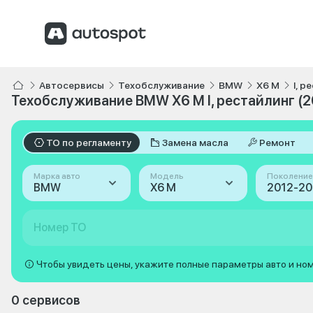
Автосервисы
Техобслуживание
BMW
X6 M
I, р
Техобслуживание BMW X6 M I, рестайлинг (2
ТО по регламенту
Замена масла
Ремонт
Марка авто
Модель
Поколение
BMW
X6 M
Номер ТО
Чтобы увидеть цены, укажите полные параметры авто и но
0 сервисов