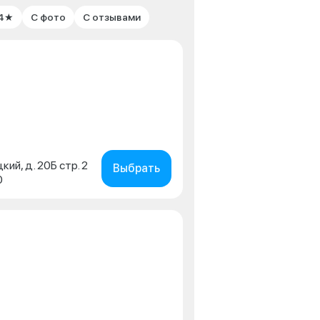
 4★
С фото
С отзывами
кий, д. 20Б стр. 2
Выбрать
0