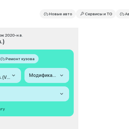
Новые авто
Сервисы и ТО
А
эк 2020-н.в.
.)
Ремонт кузова
Модификация
2020-н.в. (VI Лифтбэк)
угу