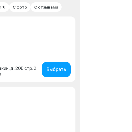
 4★
С фото
С отзывами
кий, д. 20Б стр. 2
Выбрать
0