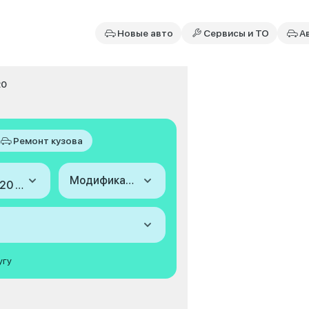
Новые авто
Сервисы и ТО
А
20
Ремонт кузова
Модификация
2016-2020 (II)
угу