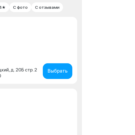
 4★
С фото
С отзывами
кий, д. 20Б стр. 2
Выбрать
0