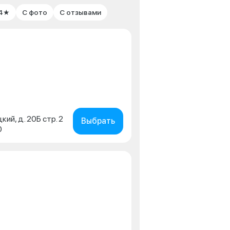
 4★
С фото
С отзывами
кий, д. 20Б стр. 2
Выбрать
0