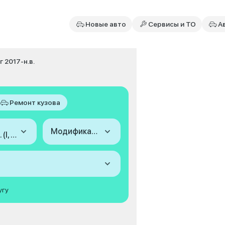
Новые авто
Сервисы и ТО
А
г 2017-н.в.
Ремонт кузова
Модификация
2017-н.в. (I, рестайлинг)
угу