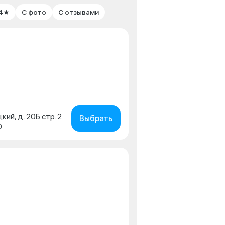
 4★
С фото
С отзывами
кий, д. 20Б стр. 2
Выбрать
0