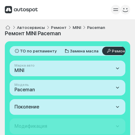
Автосервисы
Ремонт
MINI
Paceman
Ремонт MINI Paceman
ТО по регламенту
Замена масла
Ремонт
Марка авто
MINI
Модель
Paceman
Поколение
Модификация