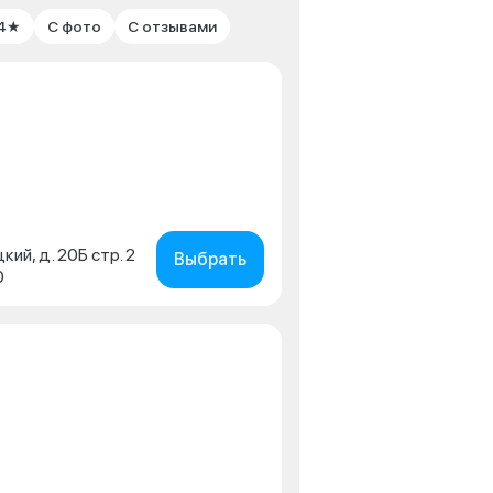
 4★
С фото
С отзывами
кий, д. 20Б стр. 2
Выбрать
0