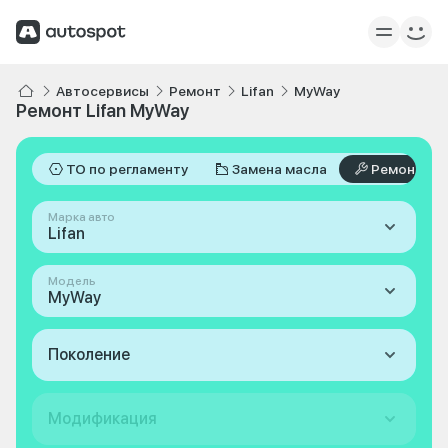
Автосервисы
Ремонт
Lifan
MyWay
Ремонт Lifan MyWay
ТО по регламенту
Замена масла
Ремонт
Марка авто
Lifan
Модель
MyWay
Поколение
Модификация