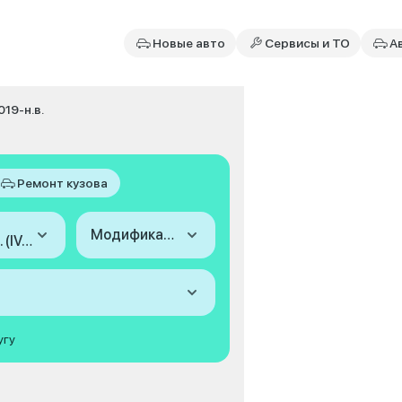
Новые авто
Сервисы и ТО
А
019-н.в.
Ремонт кузова
Модификация
2019-н.в. (IV, рестайлинг)
угу