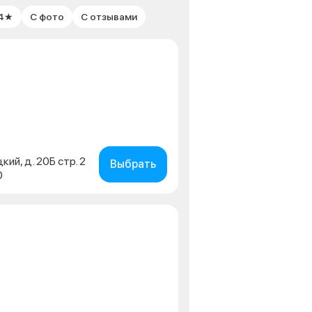
 4★
С фото
С отзывами
кий, д. 20Б стр. 2
Выбрать
0