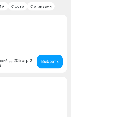
 4★
С фото
С отзывами
кий, д. 20Б стр. 2
Выбрать
0