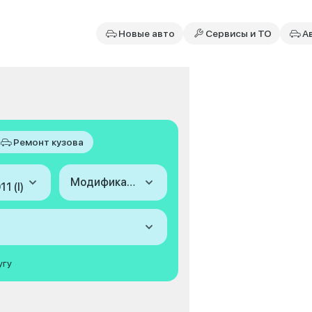
Новые авто
Сервисы и ТО
А
Ремонт кузова
Модификация
1 (I)
угу