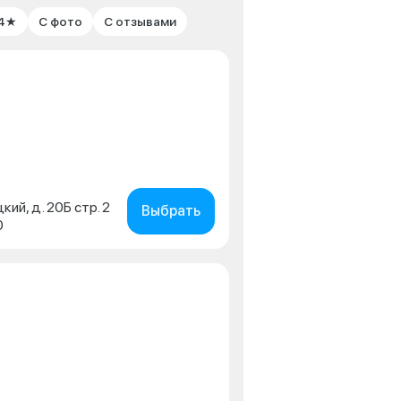
 4★
С фото
С отзывами
кий, д. 20Б стр. 2
Выбрать
0