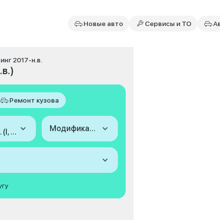
Новые авто
Сервисы и ТО
А
линг 2017-н.в.
.в.)
Ремонт кузова
Модификация
2017-н.в. (I, 2-й рестайлинг)
угу