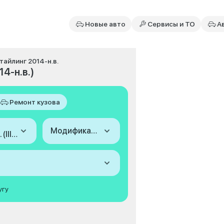
Новые авто
Сервисы и ТО
А
естайлинг 2014-н.в.
14-н.в.)
Ремонт кузова
Модификация
2014-н.в. (III, рестайлинг)
угу