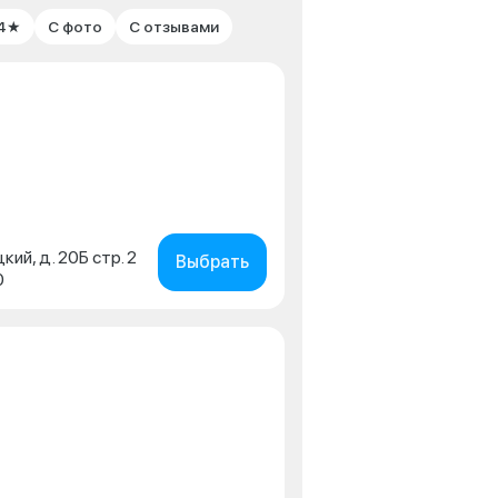
 4★
С фото
С отзывами
кий, д. 20Б стр. 2
Выбрать
0