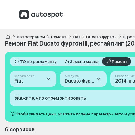
Автосервисы
Ремонт
Fiat
Ducato фургон
III, р
Ремонт Fiat Ducato фургон III, рестайлинг (20
ТО по регламенту
Замена масла
Ремонт
Марка авто
Модель
Поколение
Fiat
Ducato фургон
Укажите, что отремонтировать
Чтобы увидеть цены, укажите полные параметры авто и усл
6 сервисов