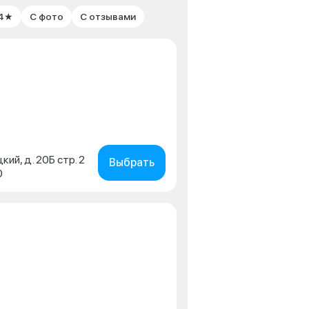
 4★
С фото
С отзывами
кий, д. 20Б стр. 2
Выбрать
0