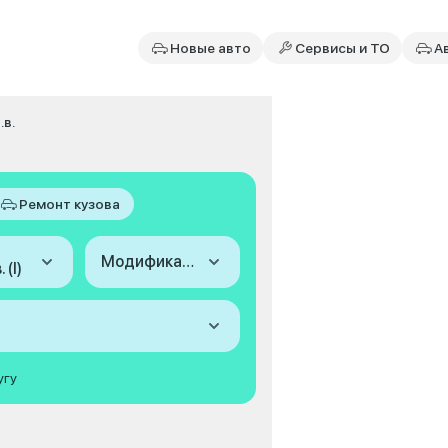
Новые авто
Сервисы и ТО
А
.в.
Ремонт кузова
Модификация
 (I)
угу