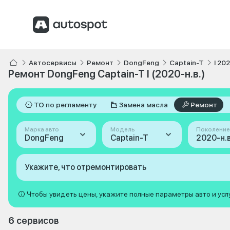
Автосервисы
Ремонт
DongFeng
Captain-T
I 202
Ремонт DongFeng Captain-T I (2020-н.в.)
ТО по регламенту
Замена масла
Ремонт
Марка авто
Модель
Поколение
DongFeng
Captain-T
2020-н.в.
Укажите, что отремонтировать
Чтобы увидеть цены, укажите полные параметры авто и усл
6 сервисов