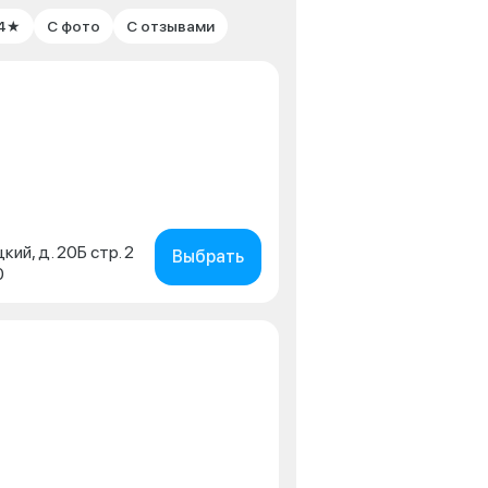
 4★
С фото
С отзывами
кий, д. 20Б стр. 2
Выбрать
0