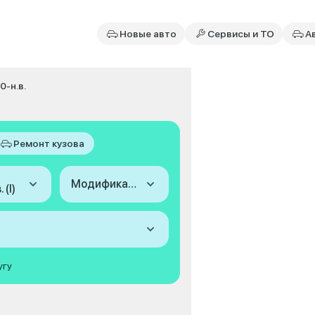
Новые авто
Сервисы и ТО
А
0-н.в.
Ремонт кузова
Модификация
 (I)
угу