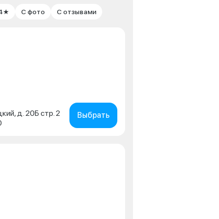
 4★
С фото
С отзывами
кий, д. 20Б стр. 2
Выбрать
0