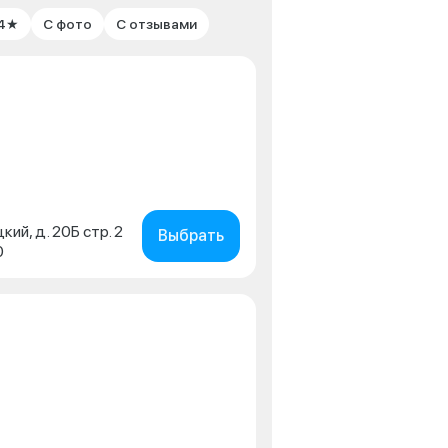
 4★
С фото
С отзывами
кий, д. 20Б стр. 2
Выбрать
0