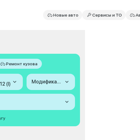
Новые авто
Сервисы и ТО
А
Ремонт кузова
Модификация
2 (I)
угу