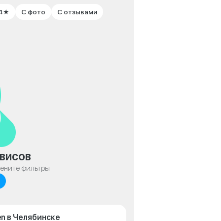
 4★
С фото
С отзывами
висов
мените фильтры
n в Челябинске