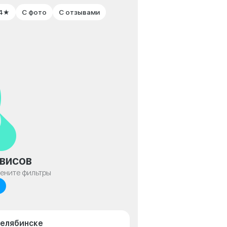
 4★
С фото
С отзывами
висов
мените фильтры
Челябинске