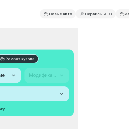
Новые авто
Сервисы и ТО
А
Ремонт кузова
ие
Модификация
угу