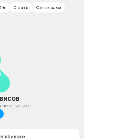
 4★
С фото
С отзывами
висов
мените фильтры
Челябинске