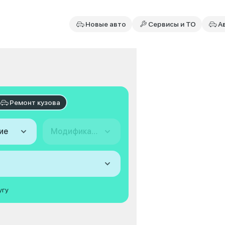
Новые авто
Сервисы и ТО
А
Ремонт кузова
ие
Модификация
угу