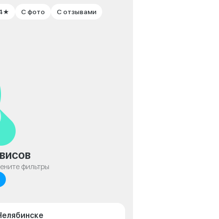
 4★
С фото
С отзывами
висов
мените фильтры
 Челябинске