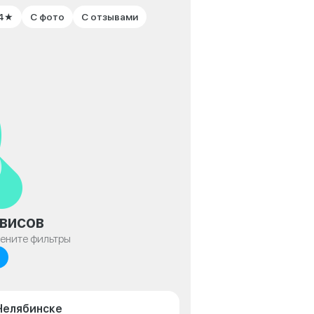
 4★
С фото
С отзывами
висов
мените фильтры
 Челябинске