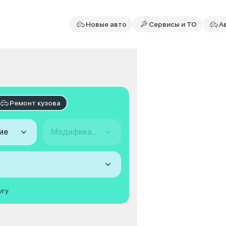
Новые авто
Сервисы и ТО
А
Ремонт кузова
ие
Модификация
угу