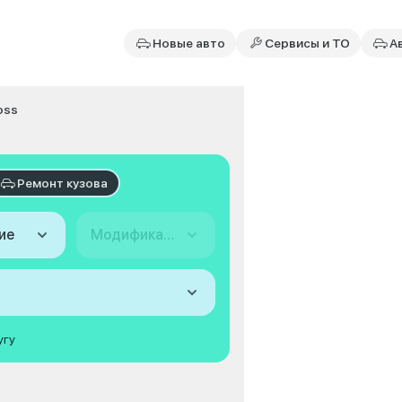
Новые авто
Сервисы и ТО
А
oss
Ремонт кузова
ие
Модификация
угу