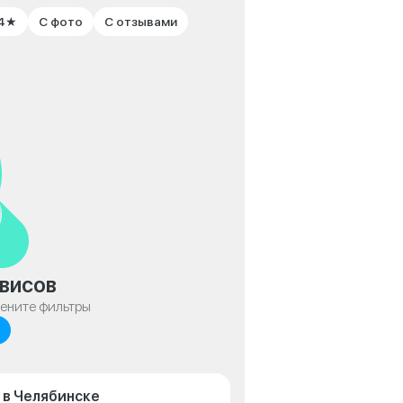
 4★
С фото
С отзывами
висов
мените фильтры
 в Челябинске