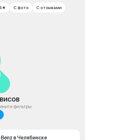
 4★
С фото
С отзывами
висов
мените фильтры
-Benz в Челябинске