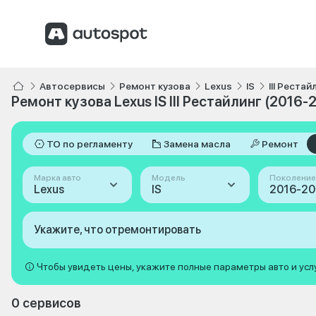
Автосервисы
Ремонт кузова
Lexus
IS
III Реста
Ремонт кузова Lexus IS III Рестайлинг (2016-
ТО по регламенту
Замена масла
Ремонт
Марка авто
Модель
Поколение
Lexus
IS
Укажите, что отремонтировать
Чтобы увидеть цены, укажите полные параметры авто и усл
0 сервисов