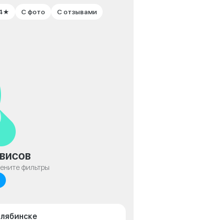
 4★
С фото
С отзывами
висов
мените фильтры
елябинске