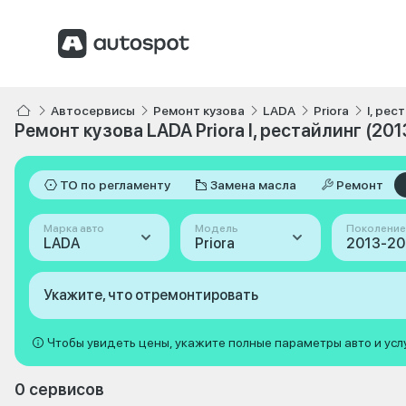
Автосервисы
Ремонт кузова
LADA
Priora
I, рес
Ремонт кузова LADA Priora I, рестайлинг (20
ТО по регламенту
Замена масла
Ремонт
Марка авто
Модель
Поколение
LADA
Priora
Укажите, что отремонтировать
Чтобы увидеть цены, укажите полные параметры авто и усл
0 сервисов