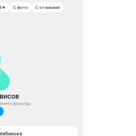
 4★
С фото
С отзывами
висов
мените фильтры
елябинске