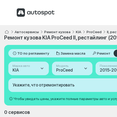
Автосервисы
Ремонт кузова
KIA
ProCeed
II, р
Ремонт кузова KIA ProCeed II, рестайлинг (2
ТО по регламенту
Замена масла
Ремонт
Марка авто
Модель
Поколение
KIA
ProCeed
Укажите, что отремонтировать
Чтобы увидеть цены, укажите полные параметры авто и усл
0 сервисов