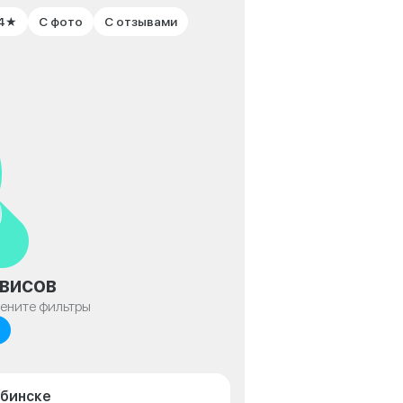
 4★
С фото
С отзывами
висов
мените фильтры
ябинске