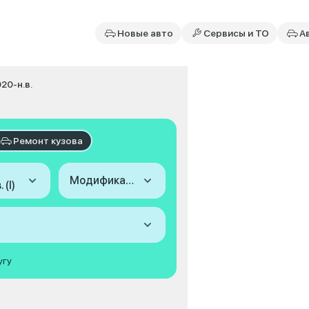
Новые авто
Сервисы и ТО
А
020-н.в.
Ремонт кузова
Модификация
 (I)
угу