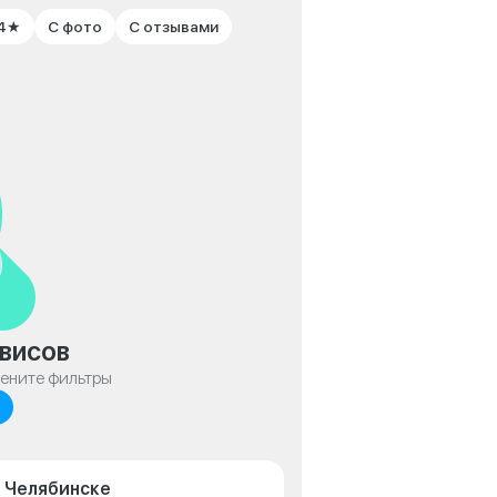
 4★
С фото
С отзывами
висов
мените фильтры
в Челябинске