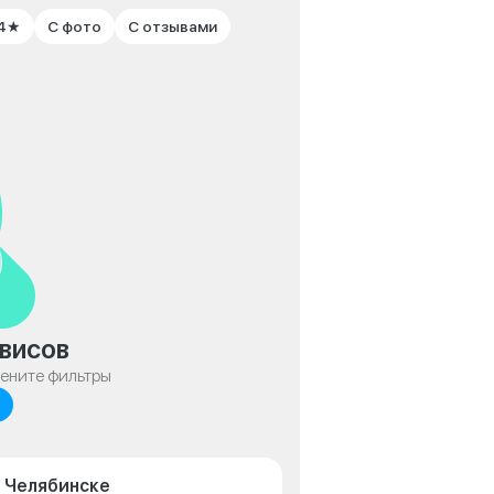
 4★
С фото
С отзывами
висов
мените фильтры
в Челябинске