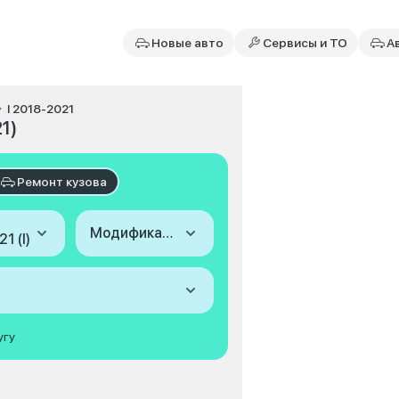
Новые авто
Сервисы и ТО
А
I 2018-2021
1)
Ремонт кузова
Модификация
1 (I)
угу