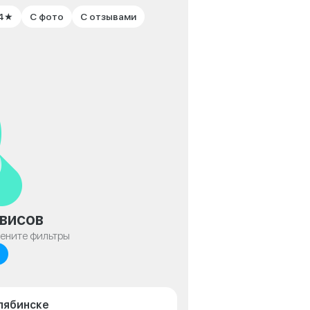
 4★
С фото
С отзывами
висов
мените фильтры
лябинске