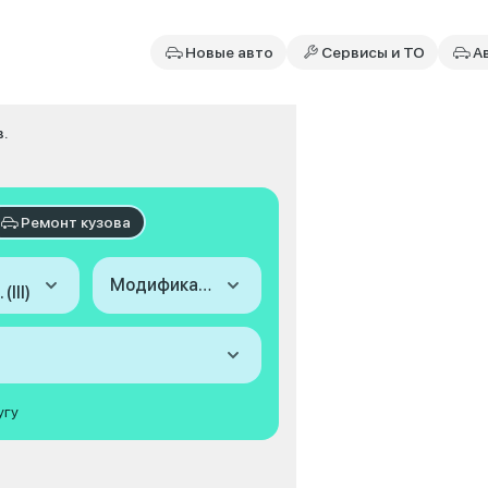
Новые авто
Сервисы и ТО
А
в.
Ремонт кузова
Модификация
(III)
угу