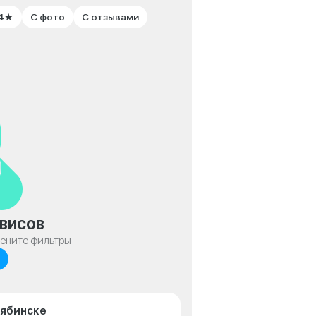
 4★
С фото
С отзывами
висов
мените фильтры
лябинске